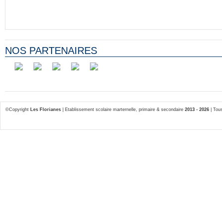
NOS PARTENAIRES
©Copyright
Les Florianes
| Etablissement scolaire marternelle, primaire & secondaire
2013 - 2026
| Tous