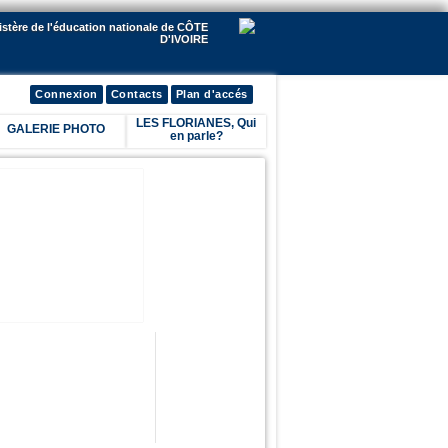
istère de l'éducation nationale de CÔTE
D'IVOIRE
Connexion
Contacts
Plan d'accés
LES FLORIANES, Qui
GALERIE PHOTO
en parle?
lick me