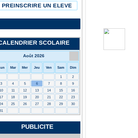
PREINSCRIRE UN ELEVE
CALENDRIER SCOLAIRE
Août 2026
Lun
Mar
Mer
Jeu
Ven
Sam
Dim
1
2
3
4
5
6
7
8
9
10
11
12
13
14
15
16
17
18
19
20
21
22
23
24
25
26
27
28
29
30
31
PUBLICITE