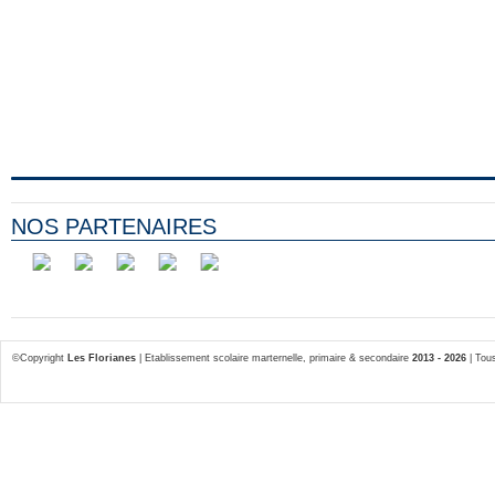
NOS PARTENAIRES
©Copyright
Les Florianes
| Etablissement scolaire marternelle, primaire & secondaire
2013 - 2026
| Tous