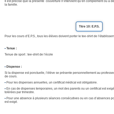
Il est précisé que la présente couverture n’intervient qu’en complément ou à déf
la famille.
Titre 10: E.P.S.
Pour les cours d’E.P.S., tous les élèves doivent porter le tee-shirt de l’établisse
•
Tenue :
Tenue de sport : tee-shirt de l’école
•
Dispense :
Si la dispense est ponctuelle, l’élève se présente personnellement au profess
de cours.
•
Pour les dispenses annuelles, un certificat médical est obligatoire.
•
En cas de dispenses temporaires, un mot des parents ou un certificat est exig
tolérées par trimestre.
•
Pour une absence à plusieurs séances consécutives ou en cas d’absences ponc
est exigé.