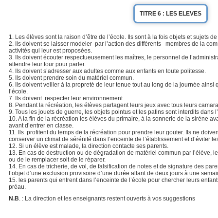
TITRE 6 : LES ELEVES
1. Les élèves sont la raison d’être de l’école. Ils sont à la fois objets et sujets d
2. Ils doivent se laisser modeler par l’action des différents membres de la co
activités qui leur est proposées.
3. Ils doivent écouter respectueusement les maîtres, le personnel de l’administr
attendre leur tour pour parler.
4. Ils doivent s’adresser aux adultes comme aux enfants en toute politesse.
5. Ils doivent prendre soin du matériel commun.
6. Ils doivent veiller à la propreté de leur tenue tout au long de la journée ainsi
l’école.
7. Ils doivent respecter leur environnement.
8. Pendant la récréation, les élèves partagent leurs jeux avec tous leurs camarad
9. Tous les jouets de guerre, les objets pointus et les patins sont interdits dans 
10. A la fin de la récréation les élèves du primaire, à la sonnerie de la sirèn
avant d’entrer en classe.
11. Ils profitent du temps de la récréation pour prendre leur gouter. Ils ne doiv
conserver un climat de sérénité dans l’enceinte de l’établissement et d’éviter le
12. Si un élève est malade, la direction contacte ses parents.
13. En cas de destruction ou de dégradation de matériel commun par l’élève, le
ou de le remplacer soit de le réparer.
14. En cas de tricherie, de vol, de falsification de notes et de signature des paren
l’objet d’une exclusion provisoire d’une durée allant de deux jours à une semain
15. les parents qui entrent dans l’enceinte de l’école pour chercher leurs enfan
préau.
N.B
. : La direction et les enseignants restent ouverts à vos suggestions