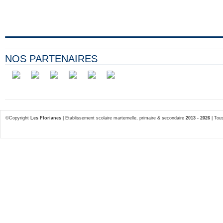
NOS PARTENAIRES
©Copyright
Les Florianes
| Etablissement scolaire marternelle, primaire & secondaire
2013 - 2026
| Tous