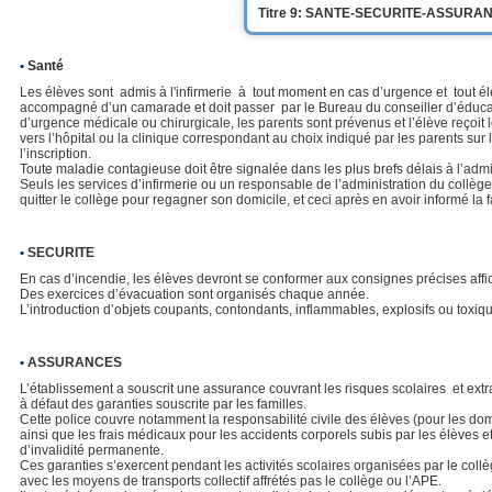
Titre 9: SANTE-SECURITE-ASSURA
•
Santé
Les élèves sont admis à l'infirmerie à tout moment en cas d’urgence et tout élèv
accompagné d’un camarade et doit passer par le Bureau du conseiller d’éducat
d’urgence médicale ou chirurgicale, les parents sont prévenus et l’élève reçoit le
vers l’hôpital ou la clinique correspondant au choix indiqué par les parents sur
l’inscription.
Toute maladie contagieuse doit être signalée dans les plus brefs délais à l’admi
Seuls les services d’infirmerie ou un responsable de l’administration du collège
quitter le collège pour regagner son domicile, et ceci après en avoir informé la f
•
SECURITE
En cas d’incendie, les élèves devront se conformer aux consignes précises aff
Des exercices d’évacuation sont organisés chaque année.
L’introduction d’objets coupants, contondants, inflammables, explosifs ou toxique
•
ASSURANCES
L’établissement a souscrit une assurance couvrant les risques scolaires et ext
à défaut des garanties souscrite par les familles.
Cette police couvre notamment la responsabilité civile des élèves (pour les dom
ainsi que les frais médicaux pour les accidents corporels subis par les élèves 
d’invalidité permanente.
Ces garanties s’exercent pendant les activités scolaires organisées par le collèg
avec les moyens de transports collectif affrétés pas le collège ou l’APE.