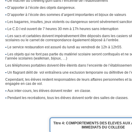
•
De mâcher du chewing gum dans l’enceinte de l’établissement
•
D’apporter à l’école des objets dangereux.
•
D’apporter à l’école des sommes d’argent importantes et bijoux de valeurs
•
Les bagarres, insultes, jeux violents ou dangereux seront sévèrement sancti
•
Le C.D.I est ouvert de 7 heures 30 mm à 17h heures sans interruption
•
Les sacs et cartables doivent impérativement être déposés dans les casiers situ
scolaires ou le carnet de correspondance également déposé à l’entrée.
•
Le service restauration est assuré du lundi au vendredi de 12h à 12h55.
•
Les objets qui ne font pas partie du matériel scolaire seront confisqués et ne s
l’année scolaires (walkman, bijoux, …)
Les téléphones portables doivent être éteints dans l’enceinte de l’établissemen
•
Un flagrant délit de vol entraînera une exclusion temporaire ou définitive de l
Cependant, les élèves restent responsables de leurs affaires personnelles et la 
engagée en cas de vol.
•
Aux inter-cours, les élèves doivent rester en classe.
•
Pendant les recréations, tous les élèves doivent sortir des salles de classes.
Titre 4: COMPORTEMENTS DES ELEVES AUX
IMMEDIATS DU COLLEGE