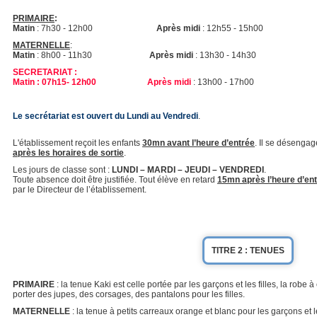
PRIMAIRE
:
Matin
: 7h30 - 12h00
Après midi
: 12h55 - 15h00
MATERNELLE
:
Matin
: 8h00 - 11h30
Après midi
: 13h30 - 14h30
SECRETARIAT :
Matin
: 07h15- 12h00 Après midi
: 13h00 - 17h00
Le secrétariat est ouvert du Lundi au Vendredi
.
L'établissement reçoit les enfants
30mn avant l’heure d’entrée
. Il se désengag
après les horaires de sortie
.
Les jours de classe sont :
LUNDI – MARDI – JEUDI – VENDREDI
.
Toute absence doit être justifiée. Tout élève en retard
15mn après l’heure d’en
par le Directeur de l’établissement.
TITRE 2 : TENUES
PRIMAIRE
: la tenue Kaki est celle portée par les garçons et les filles, la robe à 
porter des jupes, des corsages, des pantalons pour les filles.
MATERNELLE
: la tenue à petits carreaux orange et blanc pour les garçons et le