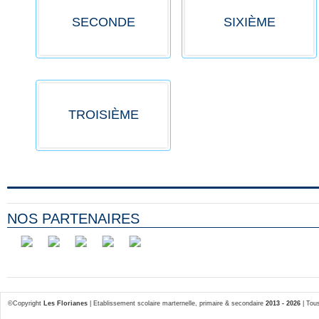
SECONDE
SIXIÈME
TROISIÈME
NOS PARTENAIRES
©Copyright
Les Florianes
| Etablissement scolaire marternelle, primaire & secondaire
2013 - 2026
| Tous