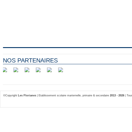
NOS PARTENAIRES
©Copyright
Les Florianes
| Etablissement scolaire marternelle, primaire & secondaire
2013 - 2026
| Tous