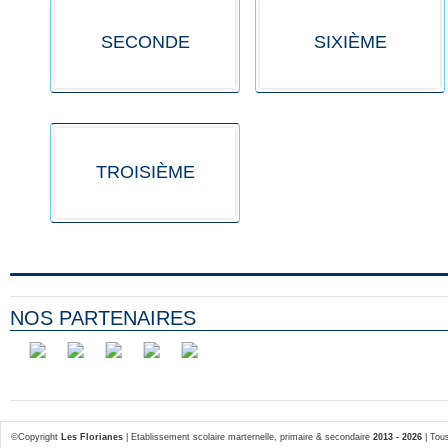
SECONDE
SIXIÈME
TROISIÈME
NOS PARTENAIRES
©Copyright
Les Florianes
| Etablissement scolaire marternelle, primaire & secondaire
2013 - 2026
| Tous