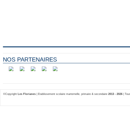
NOS PARTENAIRES
©Copyright
Les Florianes
| Etablissement scolaire marternelle, primaire & secondaire
2013 - 2026
| Tous