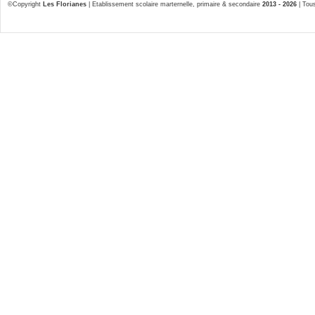
©Copyright
Les Florianes
| Etablissement scolaire marternelle, primaire & secondaire
2013 - 2026
| Tous