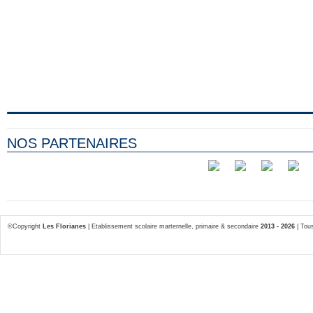
NOS PARTENAIRES
©Copyright
Les Florianes
| Etablissement scolaire marternelle, primaire & secondaire
2013 - 2026
| Tous