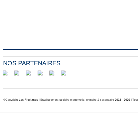
NOS PARTENAIRES
©Copyright
Les Florianes
| Etablissement scolaire marternelle, primaire & secondaire
2013 - 2026
| Tous