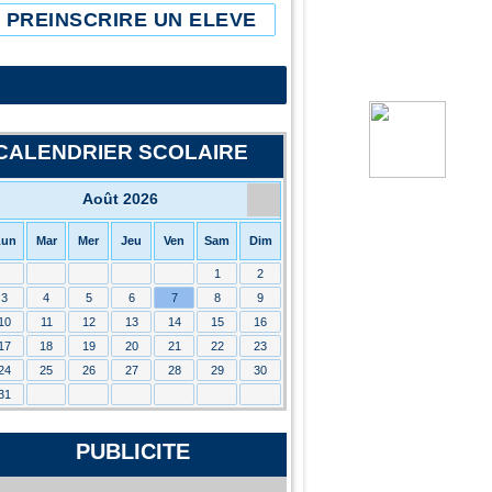
PREINSCRIRE UN ELEVE
CALENDRIER SCOLAIRE
Août 2026
Lun
Mar
Mer
Jeu
Ven
Sam
Dim
1
2
3
4
5
6
7
8
9
10
11
12
13
14
15
16
17
18
19
20
21
22
23
24
25
26
27
28
29
30
31
PUBLICITE