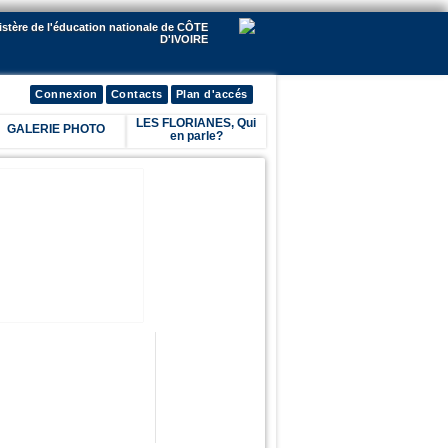
istère de l'éducation nationale de CÔTE
D'IVOIRE
Connexion
Contacts
Plan d'accés
LES FLORIANES, Qui
GALERIE PHOTO
en parle?
lick me