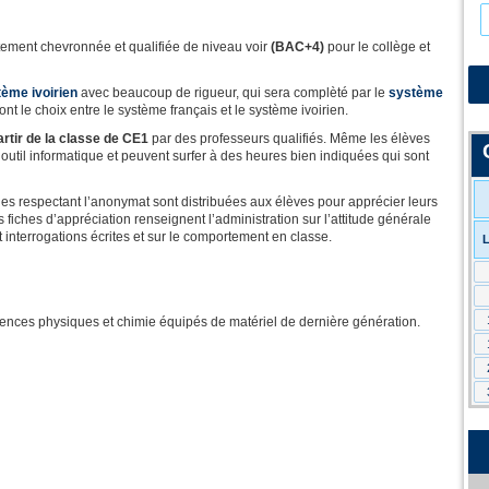
ement chevronnée et qualifiée de niveau voir
(BAC+4)
pour le collège et
ème ivoirien
avec beaucoup de rigueur, qui sera complèté par le
système
ont le choix entre le système français et le système ivoirien.
artir de la classe de CE1
par des professeurs qualifiés. Même les élèves
l’outil informatique et peuvent surfer à des heures bien indiquées qui sont
lles respectant l’anonymat sont distribuées aux élèves pour apprécier leurs
s fiches d’appréciation renseignent l’administration sur l’attitude générale
t interrogations écrites et sur le comportement en classe.
ciences physiques et chimie équipés de matériel de dernière génération.