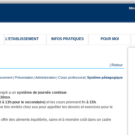
Min
L'ETABLISSEMENT
INFOS PRATIQUES
POUR MOI
C
| Retour
lissement
|
Présentation
|
Administration
|
Corps professoral
|
Système pédagogique
Angré a un
système de journée continue
.
h30mn
.
0 à 13h pour le secondaire)
et les cours prennent fin
à 15h
.
 fois rentrés chez eux pour apprêter les devoirs et exercices pour le
offrir des aliments équilibrés, sains et à moindre coût dans un cadre