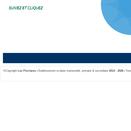
SUIVEZ ET CLIQUEZ
LES FL
En
©Copyright
Les Florianes
| Etablissement scolaire marternelle, primaire & secondaire
2013 - 2026
| Tous